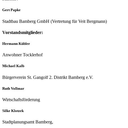
Gert Papke
Stadt­bau Bam­berg GmbH (Ver­tre­tung für Veit Bergmann)
Vorstandsmitglieder:
Hermann Kübler
Anwohner Tocklerhof
Michael Kalb
Bürgerverein St. Gangolf 2. Distrikt Bamberg e.V.
Ruth Voll­mar
Wirtschaftsförderung
Silke Klotzek
Stadt­pla­nungs­amt Bamberg,