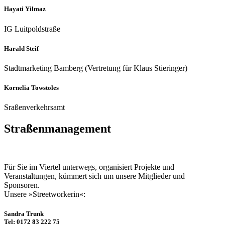
Hayati Yilmaz
IG Luit­pold­straße
Harald Steif
Stadt­mar­ke­ting Bamberg (Ver­tre­tung für Klaus Stie­rin­ger)
Kor­ne­lia Tow­s­to­les
Sra­ßen­ver­kehrs­amt
Straßenmanagement
Für Sie im Viertel unterwegs, organisiert Projekte und
Veranstaltungen, kümmert sich um unsere Mitglieder und
Sponsoren.
Unsere »Streetworkerin«:
Sandra Trunk
Tel: 0172 83 222 75